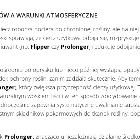
ÓW A WARUNKI ATMOSFERYCZNE
 ciecz robocza dociera do chronionej rośliny, ale na nie
sprawiają, że ciecz użytkowa odbija się, rozpryskuje l
iuwant (np.
Flipper
czy
Prolonger
) redukuje odbijanie
zpośrednio po oprysku lub nieco później wystąpią opady
rodek ochrony roślin, zanim zadziała skutecznie. Aby t
onger
), który zwiększa przyczepność cieczy użytkowej. 
turalnym woskiem liści i w ten sposób zdecydowanie z
ednocześnie zapewnia systematyczne uwalnianie substa
nym składników pokarmowych do tkanek rośliny, popra
ak
Prolonger,
znacząco uniezależniają działanie środk