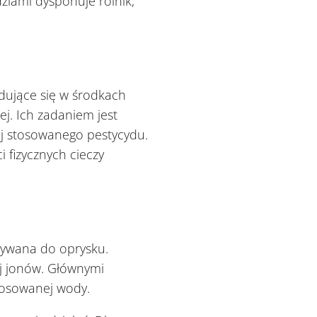
ziami dysponuje rolnik,
dujące się w środkach
j. Ich zadaniem jest
j stosowanego pestycydu.
 fizycznych cieczy
̇ywana do oprysku.
 jonów. Głównymi
stosowanej wody.