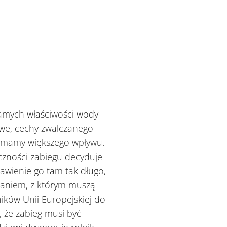
samych właściwości wody
owe, cechy zwalczanego
e mamy większego wpływu.
czności zabiegu decyduje
tawienie go tam tak długo,
zwaniem, z którym muszą
lników Unii Europejskiej do
 że zabieg musi być