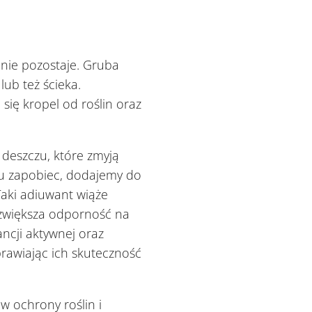
j nie pozostaje. Gruba
ub też ścieka.
 się kropel od roślin oraz
 deszczu, które zmyją
emu zapobiec, dodajemy do
Taki adiuwant wiąże
większa odporność na
ncji aktywnej oraz
wiając ich skuteczność
ów ochrony roślin i