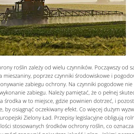
ony roślin zależy od wielu czynników. Począwszy od 
a mieszaniny, poprzez czynniki środowiskowe i pogod
konywanie zabiegu ochrony. Na czynniki pogodowe ni
ykonanie zabiegu. Należy pamiętać, że o pełnej skute
a środka w to miejsce, gdzie powinien dotrzeć, i pozos
zne, by osiągnąć oczekiwany efekt. Co więcej dużym wy
 Europejski Zielony Ład. Przepisy legislacyjne obligują ro
ilości stosowanych środków ochrony roślin, co oznacza,