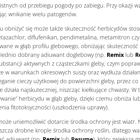
listnych od przebiegu pogody po zabiegu. Przy okazji w
ając wnikanie wielu patogenów.
obniżyć się może także skuteczność herbicydów s
etazachlor, diflufenikan, pendimetalina, metamitron c
wane w głąb profilu glebowego, obniżając skuteczność 
owiednio dobrany adiuwant doglebowy (np.
Remix
lub
R
) substancji aktywnych z cząsteczkami gleby, czym popraw
że w warunkach okresowych suszy oraz wydłuża działan
leganie cieczy użytkowej do powierzchni gleby, przez co
e działa najskuteczniej, niszcząc kiełkujące chwasty. W
wanie” herbicydu w głąb gleby, dzięki czemu obniża l
enia fitotoksyczności (uszkodzenia uprawy).
może uniemożliwić dotarcie środka ochrony jest wiatr.
zcza drobne krople środka ochrony roślin, dlatego war
ać adiuwant (np.
Remix
lub
Resume
), który zwiększa 