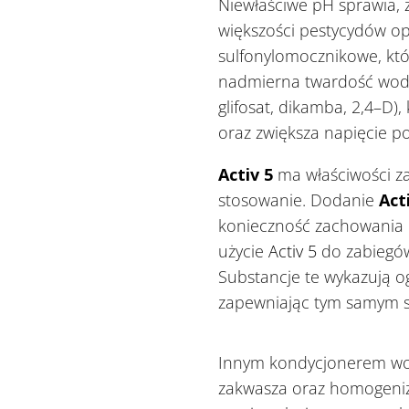
Niewłaściwe pH sprawia, z
większości pestycydów o
sulfonylomocznikowe, któ
nadmierna twardość wody
glifosat, dikamba, 2,4–D)
oraz zwiększa napięcie 
Activ 5
ma właściwości za
stosowanie. Dodanie
Acti
konieczność zachowania n
użycie
Activ 5
do zabiegów
Substancje te wykazują o
zapewniając tym samym st
Innym kondycjonerem wody
zakwasza oraz homogeniz