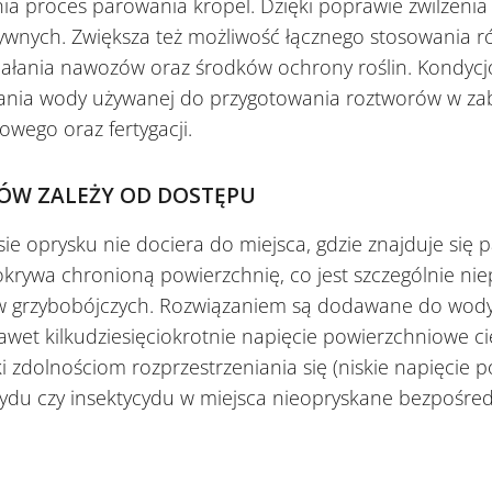
a proces parowania kropel. Dzięki poprawie zwilżenia i
tywnych. Zwiększa też możliwość łącznego stosowania 
iałania nawozów oraz środków ochrony roślin. Kondyc
ania wody używanej do przygotowania roztworów w zab
wego oraz fertygacji.
ÓW ZALEŻY OD DOSTĘPU
sie oprysku nie dociera do miejsca, gdzie znajduje się p
pokrywa chronioną powierzchnię, co jest szczególnie nie
́w grzybobójczych. Rozwiązaniem są dodawane do wod
awet kilkudziesięciokrotnie napięcie powierzchniowe ci
i zdolnościom rozprzestrzeniania się (niskie napięcie 
cydu czy insektycydu w miejsca nieopryskane bezpośred