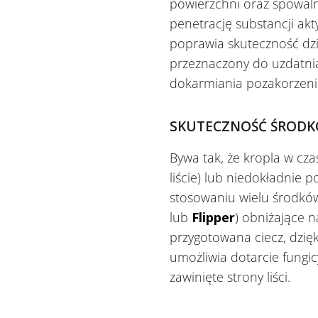
powierzchni oraz spowalni
penetrację substancji ak
poprawia skuteczność dz
przeznaczony do uzdatni
dokarmiania pozakorzenio
SKUTECZNOŚĆ ŚRODK
Bywa tak, że kropla w cza
liście) lub niedokładnie 
stosowaniu wielu środko
lub
Flipper
) obniżające n
przygotowana ciecz, dzięk
umożliwia dotarcie fungi
zawinięte strony liści.