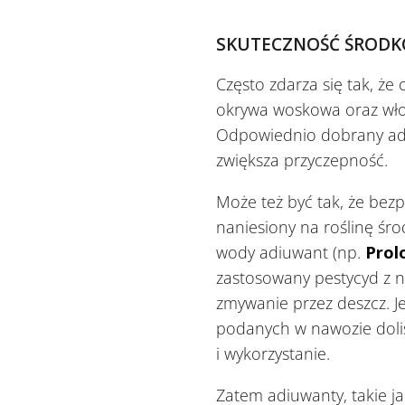
SKUTECZNOŚĆ ŚRODK
Często zdarza się tak, że
okrywa woskowa oraz włoski 
Odpowiednio dobrany ad
zwiększa przyczepność.
Może też być tak, że be
naniesiony na roślinę ś
wody adiuwant (np.
Prol
zastosowany pestycyd z na
zmywanie przez deszcz. J
podanych w nawozie dolist
i wykorzystanie.
Zatem adiuwanty, takie j