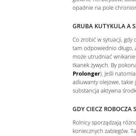
opadnie na pole chronione,
GRUBA KUTYKULA A 
Co zrobić w sytuacji, gd
tam odpowiednio długo, al
może utrudniać wnikani
tkanek żywych. By pokonac
Prolonger
). Jeśli natom
adiuwanty olejowe, takie 
substancja aktywna środk
GDY CIECZ ROBOCZA S
Rolnicy sporządzają różn
koniecznych zabiegów. Ta