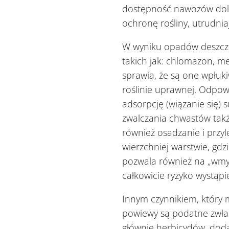
dostępność nawozów do
ochronę rośliny, utrudni
W wyniku opadów deszczu 
takich jak: chlomazon, m
sprawia, że są one wpłuki
roślinie uprawnej. Odp
adsorpcję (wiązanie się
zwalczania chwastów tak
również osadzanie i przy
wierzchniej warstwie, gdzi
pozwala również na „wmy
całkowicie ryzyko wystąpi
Innym czynnikiem, który 
powiewy są podatne zwłas
głównie herbicydów, dod