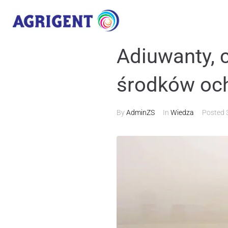
Adiuwanty, 
środków och
By
AdminZS
In
Wiedza
Posted