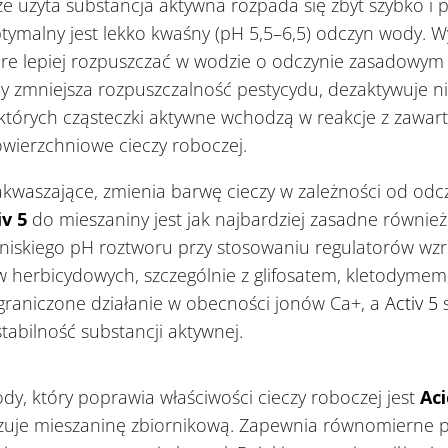
̇e użyta substancja aktywna rozpada się zbyt szybko i pr
ptymalny jest lekko kwaśny (pH 5,5–6,5) odczyn wody. Wy
re lepiej rozpuszczać w wodzie o odczynie zasadowym (
 zmniejsza rozpuszczalność pestycydu, dezaktywuje ni
, których cząsteczki aktywne wchodzą w reakcje z zawa
powierzchniowe cieczy roboczej.
kwaszające, zmienia barwę cieczy w zależności od odcz
v 5
do mieszaniny jest jak najbardziej zasadne równie
iskiego pH roztworu przy stosowaniu regulatorów wzro
 herbicydowych, szczególnie z glifosatem, kletodymem
graniczone działanie w obecności jonów Ca+, a
Activ 5
s
abilność substancji aktywnej.
, który poprawia właściwości cieczy roboczej jest
Ac
uje mieszaninę zbiornikową. Zapewnia równomierne p