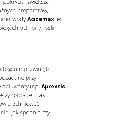
 pokrycia, zwiększa
różnych preparatów,
joner wody
Acidemax
jest
iegach ochrony roślin,
atogen (np. zwinięte
pożądane przy
y adiuwanty (np.
Aprentis
eczy roboczej. Tak
powierzchniowe),
nio, jak spodnie czy