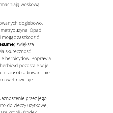
zmacniają woskową
tosowanych doglebowo,
zy metrybuzyna. Opad
i mogąc zaszkodzić
esume
) zwiększa
ia skuteczność
ie herbicydów. Poprawia
 herbicyd pozostaje w jej
 ten sposób adiuwant nie
ub nawet niweluje
 Naznoszenie przez jego
to do cieczy użytkowej,
masę kropli (środek