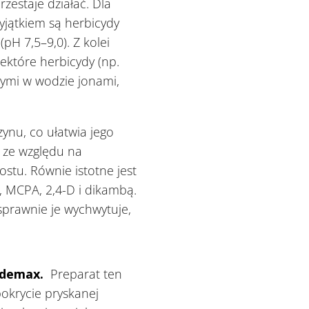
zestaje działać. Dla
jątkiem są herbicydy
pH 7,5–9,0). Z kolei
ektóre herbicydy (np.
rtymi w wodzie jonami,
ynu, co ułatwia jego
ż ze względu na
stu. Równie istotne jest
, MCPA, 2,4-D i dikambą.
prawnie je wychwytuje,
idemax.
Preparat ten
okrycie pryskanej