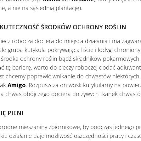
 a nie na sąsiednią plantację).
SKUTECZNOŚĆ ŚRODKÓW OCHRONY ROŚLIN
y ciecz robocza dociera do miejsca działania i ma zagw
e gruba kutykula pokrywająca liście i łodygi chroniony
e środka ochrony roślin bądź składników pokarmowych
́ tę barierę, warto do cieczy roboczej dodać adiuwan
iast chcemy poprawić wnikanie do chwastów niektórych
jak
Amigo
. Rozpuszcza on wosk kutykularny na powierzc
a chwastobójczego dociera do żywych tkanek chwastów 
IĘ PIENI
orodne mieszaniny zbiornikowe, by podczas jednego pr
kie działanie daje możliwość oszczędności pracy i cza