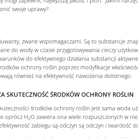
y mógł zapewnić najwyższą jakość i plon. Jakimi narzęd
ronić swoje uprawy?
uwanty, zwane wspomagaczami. Są to substancje znaj
ane do wody w czasie przygotowywania cieczy użytkowe
warunków do efektywnego działania substancji aktywne
rodków ochrony roślin poprzez modyfikacje właściwości
ływają również na efektywność nawożenia dolistnego.
A SKUTECZNOŚĆ ŚRODKÓW OCHRONY ROŚLIN
kuteczności środków ochrony roślin jest sama woda uz
̇e oprócz H
O zawiera ona wiele rozpuszczonych w niej
2
 efektywność zabiegu są odczyn są odczyn i twardość 