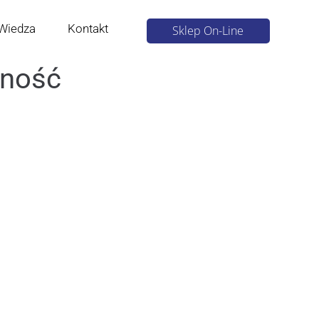
Wiedza
Kontakt
Sklep On-Line
zność