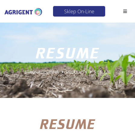
Sklep On-Line
RESUME
STRONA GŁÓWNA
PRODUKTY
RESUME
RESUME