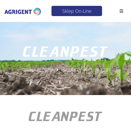
Sklep On-Line
CLEANPEST
STRONA GŁÓWNA
PRODUKTY
CLEANPEST
CLEANPEST