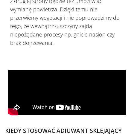
z drugiej strony będzie też umożliwiać
wymianę powietrza. Dzięki temu nie
przerwiemy wegetacji i nie doprowadzimy do
tego, że wewnątrz łuszczyny zajdą
niepożądane procesy np. gnicie nasion czy
brak dojrzewania.
KIEDY STOSOWAĆ ADIUWANT SKLEJAJĄCY