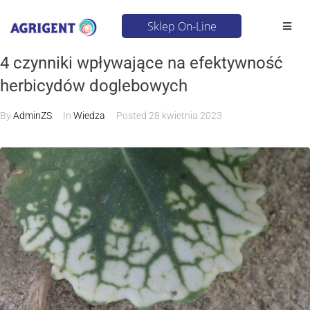
Sklep On-Line
4 czynniki wpływające na efektywność
herbicydów doglebowych
By
AdminZS
In
Wiedza
Posted
28 kwietnia 2023